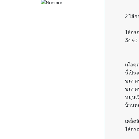
2 ไส้
ไส้กร
ถึง 90
เมื่อ
นี่เป็น
ขนาด
ขนาดข
หมุนเ
บ้านห
เคล็ดล
ไส้กรอ