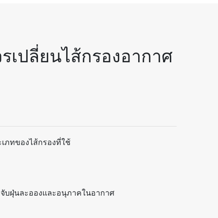
ควรเปลี่ยนไส้กรองอากาศ
ะเภทของไส้กรองที่ใช้
ักจับฝุ่นละอองและอนุภาคในอากาศ