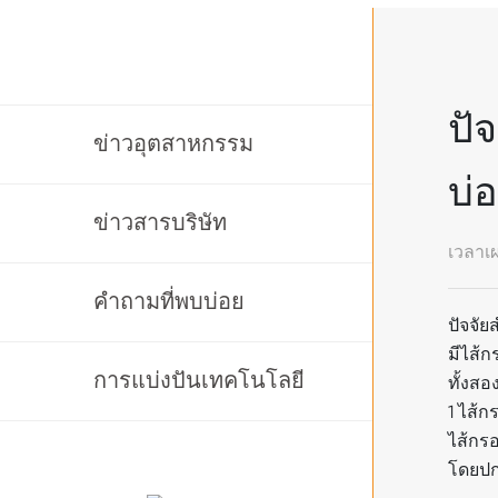
ปั
ข่าวอุตสาหกรรม
บ่
ข่าวสารบริษัท
เวลาเ
คำถามที่พบบ่อย
ปัจจั
มีไส้ก
การแบ่งปันเทคโนโลยี
ทั้งสอ
1 ไส้
ไส้กร
โดยปกต