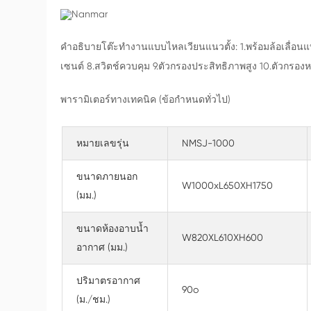
คำอธิบายโต๊ะทำงานแบบไหลเวียนแนวตั้ง: 1.พร้อมล้อเลื่อนแ
เซนต์ 8.สวิตช์ควบคุม 9.ตัวกรองประสิทธิภาพสูง 10.ตัวกรองห
พารามิเตอร์ทางเทคนิค (ข้อกำหนดทั่วไป)
หมายเลขรุ่น
NMSJ-1000
ขนาดภายนอก
W1000xL650XH1750
(มม.)
ขนาดห้องอาบน้ำ
W820XL610XH600
อากาศ (มม.)
ปริมาตรอากาศ
90o
(ม./ชม.)