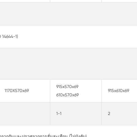
 14644-1)
915x570x69
1170X570x69
915x610x69
610x570x69
1-1
2
ากกันและปราศจากการสั่นสะเทือน (ไม่บังคับ)