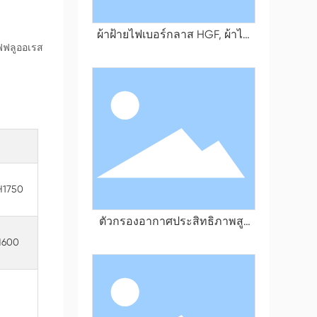
ผ้าฝ้ายไฟเบอร์กลาส HGF, ผ้าไม่
ทอสำหรับกันละอองสี, ตาข่ายกัน
ไฟฟลูออเรส
ละอองสี, ผ้ากรองละอองน้ำมัน
H1750
ตัวกรองอากาศประสิทธิภาพสูง
แบบไม่แบ่งส่วน
H600