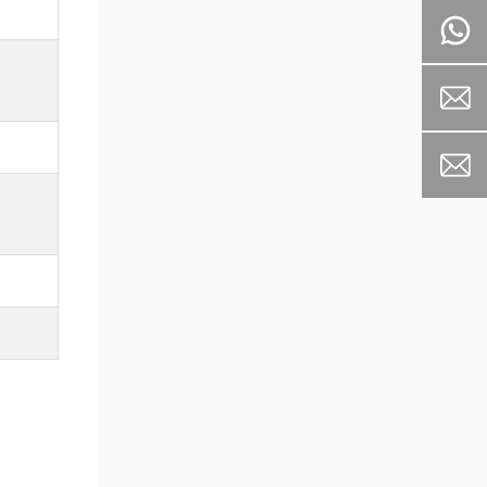
ไส้กรองอากาศแบบถุงไฟเบอร์
กลาส NBK